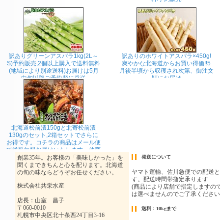
訳ありグリーンアスパラ1kg(2L～
訳ありのホワイトアスパラ×450g!
S)予約販売,2個以上購入で送料無料
爽やかな北海道からお買い得価!!5
(地域により別途送料)お届けは5月
月後半頃から収穫され次第、御注文
中旬以降ご予約順に発送
順にお届け
北海道松前漬150gと北寄松前漬
130gのセット,2箱セットでさらに
お得です。コチラの商品はメール便
で送料無料お届けいたします。他商
品の同梱、代金引換、お届け日時の
指定は出来ません。