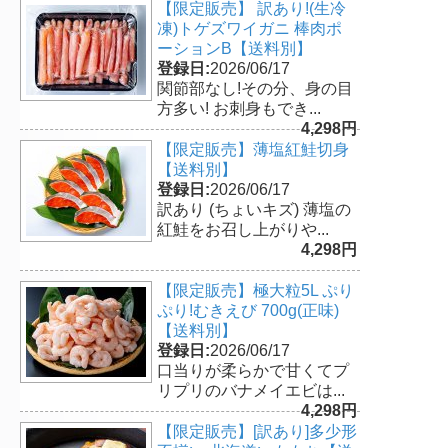
【限定販売】 訳あり!(生冷
凍)トゲズワイガニ 棒肉ポ
ーションB【送料別】
登録日:
2026/06/17
関節部なし!その分、身の目
方多い! お刺身もでき...
4,298円
【限定販売】薄塩紅鮭切身
【送料別】
登録日:
2026/06/17
訳あり (ちょいキズ) 薄塩の
紅鮭をお召し上がりや...
4,298円
【限定販売】極大粒5L ぷり
ぷり!むきえび 700g(正味)
【送料別】
登録日:
2026/06/17
口当りが柔らかで甘くてプ
リプリのバナメイエビは...
4,298円
【限定販売】[訳あり]多少形