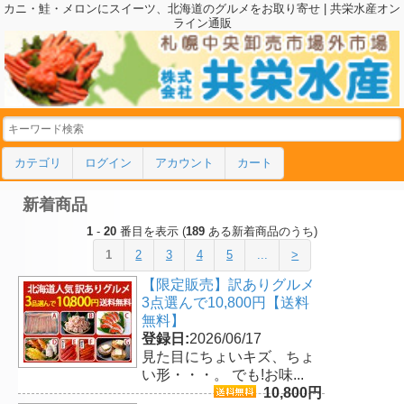
カニ・鮭・メロンにスイーツ、北海道のグルメをお取り寄せ | 共栄水産オン
ライン通販
カテゴリ
ログイン
アカウント
カート
新着商品
1
-
20
番目を表示 (
189
ある新着商品のうち)
1
2
3
4
5
...
>
【限定販売】訳ありグルメ
3点選んで10,800円【送料
無料】
登録日:
2026/06/17
見た目にちょいキズ、ちょ
い形・・・。 でも!お味...
10,800円