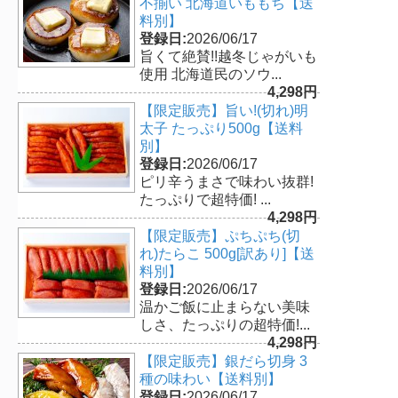
不揃い 北海道いももち【送
料別】
登録日:
2026/06/17
旨くて絶賛!!越冬じゃがいも
使用 北海道民のソウ...
4,298円
【限定販売】旨い!(切れ)明
太子 たっぷり500g【送料
別】
登録日:
2026/06/17
ピリ辛うまさで味わい抜群!
たっぷりで超特価! ...
4,298円
【限定販売】ぷちぷち(切
れ)たらこ 500g[訳あり]【送
料別】
登録日:
2026/06/17
温かご飯に止まらない美味
しさ、たっぷりの超特価!...
4,298円
【限定販売】銀だら切身 3
種の味わい【送料別】
登録日:
2026/06/17