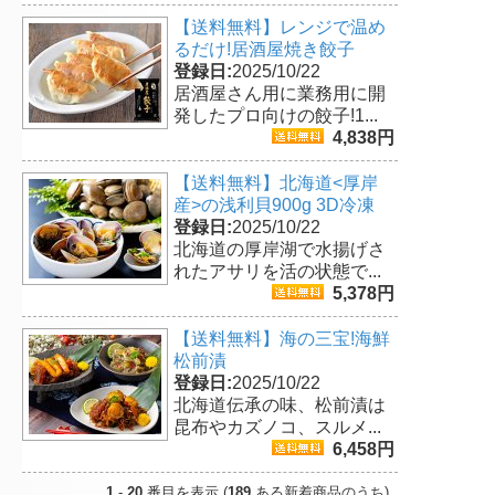
【送料無料】レンジで温め
るだけ!居酒屋焼き餃子
登録日:
2025/10/22
居酒屋さん用に業務用に開
発したプロ向けの餃子!1...
4,838円
【送料無料】北海道<厚岸
産>の浅利貝900g 3D冷凍
登録日:
2025/10/22
北海道の厚岸湖で水揚げさ
れたアサリを活の状態で...
5,378円
【送料無料】海の三宝!海鮮
松前漬
登録日:
2025/10/22
北海道伝承の味、松前漬は
昆布やカズノコ、スルメ...
6,458円
1
-
20
番目を表示 (
189
ある新着商品のうち)