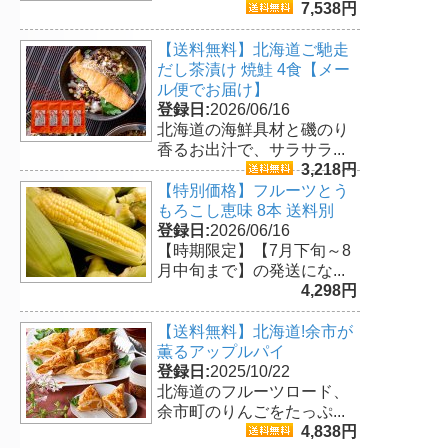
7,538円
【送料無料】北海道ご馳走
だし茶漬け 焼鮭 4食【メー
ル便でお届け】
登録日:
2026/06/16
北海道の海鮮具材と磯のり
香るお出汁で、サラサラ...
3,218円
【特別価格】フルーツとう
もろこし恵味 8本 送料別
登録日:
2026/06/16
【時期限定】【7月下旬～8
月中旬まで】の発送にな...
4,298円
【送料無料】北海道!余市が
薫るアップルパイ
登録日:
2025/10/22
北海道のフルーツロード、
余市町のりんごをたっぷ...
4,838円