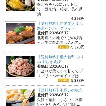
銀だらを70gにカットし
て、西京漬、粕漬、昆布醤
油...
4,298円
【送料無料】白老牛入り北
海道ハンバーグセット
登録日:
2026/06/17
北海道の大地でのびのび育
った牛に白老牛も入れて...
5,378円
【送料無料】極大粒5L ぷり
ぷり!むきえび
登録日:
2026/06/17
口当りが柔らかで甘くてプ
リプリのバナメイエビは...
5,378円
【送料無料】不揃いの帆立
登録日:
2026/06/17
欠け・割れ・小さい、不揃
い訳あり過ぎだけど!!お...