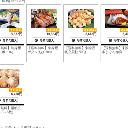
価格
|
商品名+
|
5,832円
10,584円
8,618円
5,
料無料】刺身用
【送料無料】刺身用
【送料無料】刺身用
【送料無料】刺
(ボイル)
ボタンえび 500g
帆立貝柱 500g
本まぐろ赤身
6,458円
料無料】活帆立
 (3～8枚)
を表示 (
6
ある商品のうち)