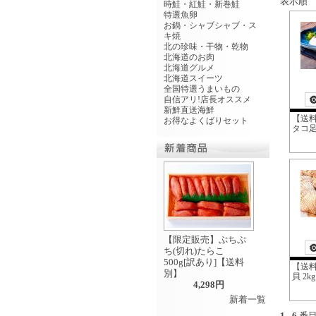
表示順
時鮭・紅鮭・新巻鮭
特選魚卵
お鍋・シャブシャブ・ス
キ焼
北の珍味・干物・乾物
北海道のお肉
北海道グルメ
北海道スイーツ
全国特選うまいもの
自信アリ!店長オススメ
新鮮直送海鮮
【送
お得なよくばりセット
タコ足
【限定販売】ぷちぷ
ち(切れ)たらこ
500g[訳あり]【送料
【送
別】
貝 2kg
4,298円
新着一覧
1
-
6
番目