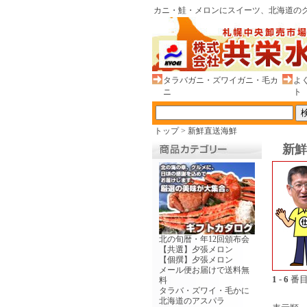
カニ・鮭・メロンにスイーツ、北海道のグ
タラバガニ・ズワイガニ・毛カ
よ
ニ
ト
トップ
>
新鮮直送海鮮
新鮮
北の旬暦・年12回頒布会
【共選】夕張メロン
【個撰】夕張メロン
メール便お届けで送料無
1
-
6
番目
料
タラバ・ズワイ・毛かに
北海道のアスパラ