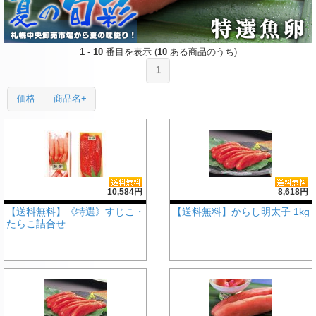
1
-
10
番目を表示 (
10
ある商品のうち)
1
価格
商品名+
10,584円
8,618円
【送料無料】《特選》すじこ・
【送料無料】からし明太子 1kg
たらこ詰合せ