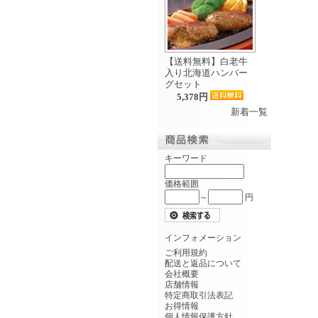
【送料無料】白老牛
入り北海道ハンバー
グセット
5,378円
新着一覧
キーワード
価格範囲
～
円
インフォメーション
ご利用規約
配送と返品について
会社概要
店舗情報
特定商取引法表記
お得情報
個人情報保護方針