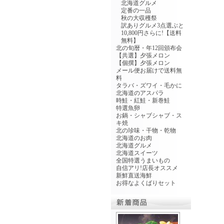
北海道グルメ
定番の一品
秋の大収穫祭
訳ありグルメ3点選ぶと
10,800円さらに!【送料
無料】
北の旬暦・年12回頒布会
【共選】夕張メロン
【個撰】夕張メロン
メール便お届けで送料無
料
タラバ・ズワイ・毛かに
北海道のアスパラ
時鮭・紅鮭・新巻鮭
特選魚卵
お鍋・シャブシャブ・ス
キ焼
北の珍味・干物・乾物
北海道のお肉
北海道グルメ
北海道スイーツ
全国特選うまいもの
自信アリ!店長オススメ
新鮮直送海鮮
お得なよくばりセット