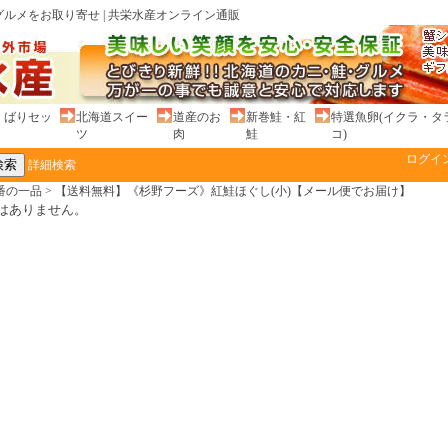
ルメをお取り寄せ | 共栄水産オンライン通販
くばりセッ
北海道スイー
道産のお
新巻鮭・紅
特選魚卵(イクラ・タ
ツ
肉
鮭
コ)
ログイ
詳細検索
番の一品
>
【送料無料】《杉野フーズ》紅鮭ほぐし(小)【メール便でお届け】
はありません。