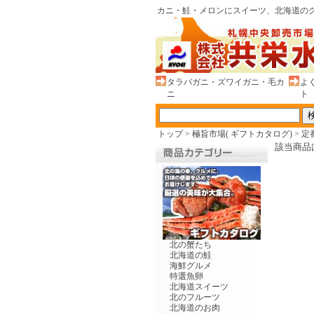
カニ・鮭・メロンにスイーツ、北海道のグ
タラバガニ・ズワイガニ・毛カ
よ
ニ
ト
トップ
>
極旨市場( ギフトカタログ)
>
定
該当商品
北の蟹たち
北海道の鮭
海鮮グルメ
特選魚卵
北海道スイーツ
北のフルーツ
北海道のお肉