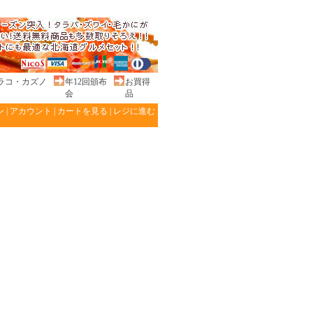
ラコ・カズノ
年12回頒布
お買得
会
品
ン
|
アカウント
|
カートを見る
|
レジに進む