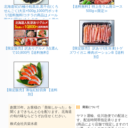
北海道!幻の極小粒黒豆,黒千石(くろ
【送料無料】特上生ラム肩ロース
せんごく)大豆×500g,1000円ポッキ
500g≪限定≫
リ!送料無料!コチラの商品はメール
便でお届けいたします。メール便の
ため同梱、代金引換、お届け日時の
指定は出来ません。
【限定販売】訳ありグルメ 3点選ん
【限定販売】 訳あり!(生冷凍)トゲ
で10,800円【送料無料】
ズワイガニ 棒肉ポーションB【送料
別】
【限定販売】薄塩紅鮭切身 【送料
別】