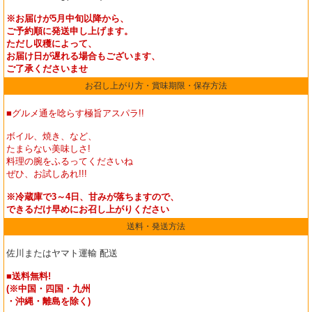
※お届けが5月中旬以降から、
ご予約順に発送申し上げます。
ただし収穫によって、
お届け日が遅れる場合もございます、
ご了承くださいませ
お召し上がり方・賞味期限・保存方法
■グルメ通を唸らす極旨アスパラ!!
ボイル、焼き、など、
たまらない美味しさ!
料理の腕をふるってくださいね
ぜひ、お試しあれ!!!
※冷蔵庫で3～4日、甘みが落ちますので、
できるだけ早めにお召し上がりください
送料・発送方法
佐川またはヤマト運輸 配送
■送料無料!
(※中国・四国・九州
・沖縄・離島を除く)