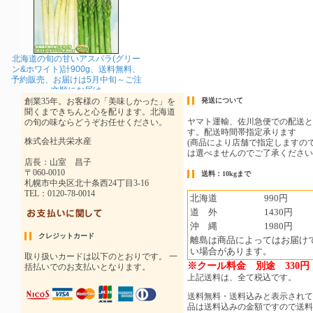
北海道の旬の甘いアスパラ(グリー
ン&ホワイト)計900g、送料無料、
予約販売、お届けは5月中旬～ご注
文順にお届け