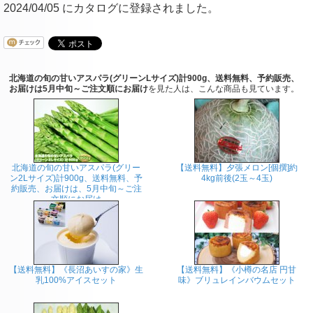
2024/04/05 にカタログに登録されました。
北海道の旬の甘いアスパラ(グリーンLサイズ)計900g、送料無料、予約販売、
お届けは5月中旬～ご注文順にお届け
を見た人は、こんな商品も見ています。
北海道の旬の甘いアスパラ(グリー
【送料無料】夕張メロン[個撰]約
ン2Lサイズ)計900g、送料無料、予
4kg前後(2玉～4玉)
約販売、お届けは、5月中旬～ご注
文順にお届け
【送料無料】《長沼あいすの家》生
【送料無料】《小樽の名店 円甘
乳100%アイスセット
味》ブリュレインバウムセット