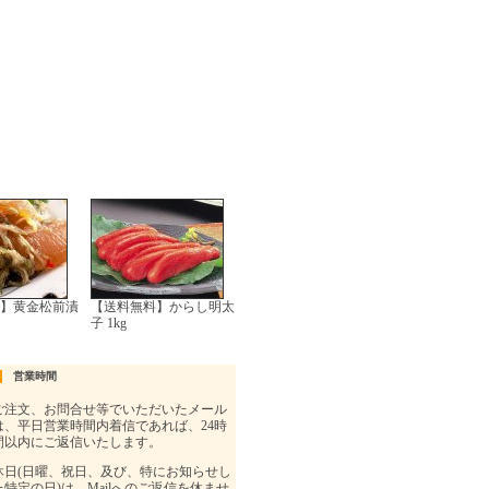
】黄金松前漬
【送料無料】からし明太
子 1kg