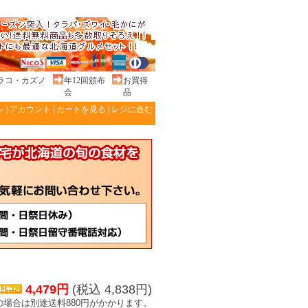
ラコ・カズノ
年12回頒布
お買得
会
品
ン
|
アカウント
|
カートを見る
|
レジに進む
4,479円
(税込 4,838円)
場合は別途送料880円がかかります。