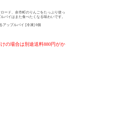
ツロード、余市町のりんごをたっぷり使っ
プルパイはまた食べたくなる味わいです。
アップルパイ [冷凍] 6個
けの場合は別途送料880円がか