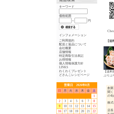
キーワード
価格範囲
～
円
Che
インフォメーション
ご利用規約
【送
配送と返品について
会社概要
店舗情報
特定商取引法表記
お得情報
個人情報保護方針
LINKS
わくわくプレゼント
【送料
どさんこレシピページ
ぷりぷ
営業日 2026年8月
日
月
火
水
木
金
土
1
2
3
4
5
6
7
8
9
10
11
12
13
14
15
16
17
18
19
20
21
22