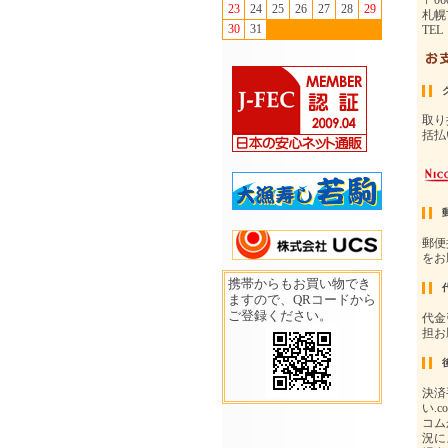
23
24
25
26
27
28
29
30
31
携帯からもお買い物でき
ますので、QRコードから
ご登録ください。