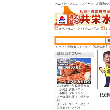
カニ・鮭・メロンにスイーツ、北海道のグ
タラバガニ・ズワイガニ・毛カ
よ
ニ
ト
トップ
>
北海道スイーツ
>
【送料無料】
北の旬暦・年12回頒布会
【共選】夕張メロン
【個撰】夕張メロン
【送
メール便お届けで送料無
料
タラバ・ズワイ・毛かに
北海道のアスパラ