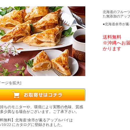
北海道のフルー
た無添加のアッ
●北海道余市が薫る
送料無料
※沖縄へお届
かります
メージを拡大
]
持ちのモニターや、環境により実際の色味、質感
多少異なる場合がございます。ご了承下さい。
料無料】北海道!余市が薫るアップルパイは
25/10/22 にカタログに登録されました。