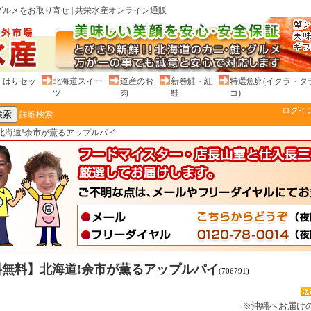
ルメをお取り寄せ | 共栄水産オンライン通販
くばりセッ
北海道スイー
道産のお
新巻鮭・紅
特選魚卵(イクラ・タ
ツ
肉
鮭
コ)
ログイ
詳細検索
北海道!余市が薫るアップルパイ
料無料】北海道!余市が薫るアップルパイ
(706791)
※沖縄へお届けの