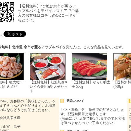
【送料無料】北海道!余市が薫るア
ップルパイをモバイルストアでご購
入のお客様はコチラのQRコードか
らどうぞ。
ck
料無料】北海道!余市が薫るアップルパイ
を見た人は、こんな商品も見ています。
無料】極大粒5L
【送料無料】紅鮭切身&
【送料無料】からし明太
【送料無料
り!むきえび
いくら醤油&明太子セッ
子 500g
(400g)
ト