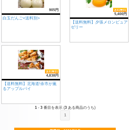
905円
5,400円
白玉だんご<送料別>
【送料無料】夕張メロンピュア
ゼリー
4,838円
【送料無料】北海道!余市が薫
るアップルパイ
1
-
3
番目を表示 (
3
ある商品のうち)
1