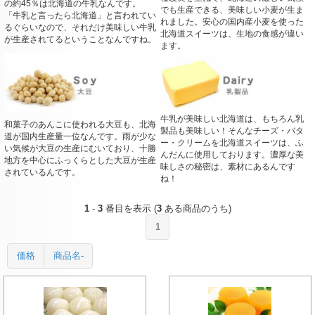
の約45％は北海道の牛乳なんです。
でも生産できる、美味しい小麦が生ま
「牛乳と言ったら北海道」と言われてい
れました。安心の国内産小麦を使った
るぐらいなので、それだけ美味しい牛乳
北海道スイーツは、生地の食感が違い
が生産されてるということなんですね。
ます。
牛乳が美味しい北海道は、もちろん乳
和菓子のあんこに使われる大豆も、北海
製品も美味しい！そんなチーズ・バタ
道が国内生産量一位なんです。雨が少な
ー・クリームを北海道スイーツは、ふ
い気候が大豆の生産にむいており、十勝
んだんに使用しております。濃厚な美
地方を中心にふっくらとした大豆が生産
味しさの秘密は、素材にあるんです
されているんです。
ね！
1
-
3
番目を表示 (
3
ある商品のうち)
1
価格
商品名-